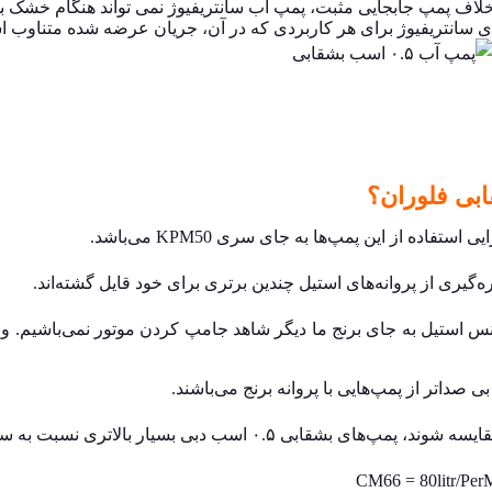
اف پمپ جابجایی مثبت، پمپ آب سانتریفیوژ نمی تواند هنگام خشک بودن
های سانتریفیوژ برای هر کاربردی که در آن، جریان عرضه شده متناوب 
یی استفاده از این پمپ‌ها به جای
سری KPM50
می‌باشد.
س استیل به جای برنج ما دیگر شاهد جامپ کردن موتور نمی‌باشیم. و د
 صداتر از پمپ‌هایی با پروانه برنج می‌باشند.
مقایسه شوند،
پمپ‌های بشقابی
۰.۵ اسب دبی بسیار بالاتری نسبت به سری KPM دارند.
CM66 = 80litr/P