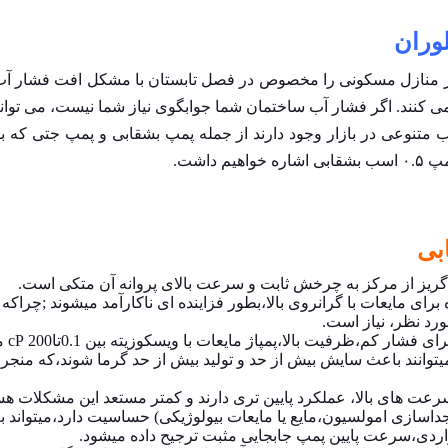
ر منازل مسکونی را مخصوص در فصل تابستان با مشکل افت فشار آب ر
ی کنند. اگر فشار آب ساختمان شما جوابگوی نیاز شما نیست، می توانی
ب متنوعی در بازار وجود دارند از جمله پمپ بشقابی و
پمپ جتی
که بر
 داشت.
بی
گریز از مرکز به چرخش ثابت و سرعت بالای پروانه آن متکی است.
رای مایعات با گرانروی بالا،بطور فزاینده ای ناکارآمد میشوند ;چراک
رد نظر، نیاز است.
کم،ظرفیت بالا،پمپاژ مایعات با ویسکوزیته بین 0.1تا200 cP مناسب است.
لا میتوانند باعث سایش بیش از حد و تولید بیش از حد گرما شوند،که 
عت های بالا، عملکرد پایین تری دارند و کمتر مستعد این مشکلات هس
سازی امولسیون،مایع یا مایعات بیولوژیکی) حساسیت دارد،میتواند به
اردی،سرعت پایین پمپ جابجایی مثبت ترجیح داده میشود.