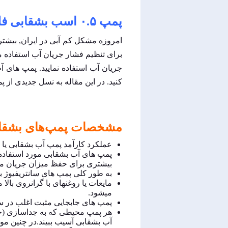
پمپ ۰.۵ اسب بشقابی فلوران
امروزه مشکل کم آبی در ایران, بیشت
برای تنظیم فشار جریان آب استفاده م
جریان آب استفاده نمایید. پمپ های آ
کنید. در این مقاله به نسل جدیدی از پمپ ۰.۵ اسب بشقابی اشاره خواهیم
مشخصات پمپ‌های بشقا
عملکرد کارآمد پمپ آب بشقابی یا 
پمپ های آب بشقابی مورد استفاده ب
بیشتری برای حفظ میزان جریان مو
به طور کلی پمپ های سانتریفیوژ برای فشار 
مایعات یا روغنهای با گرانروی با
میشود.
پمپ های جابجایی مثبت اغلب در سر
هر پمپ محیطی که به جداسازی (جدا
آب بشقابی آسیب ببیند.در چنین مو