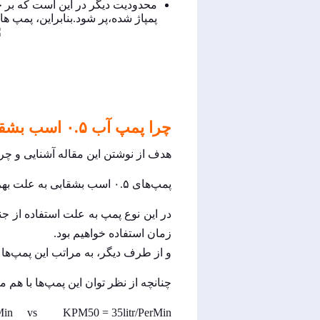
محدودیت دیگر در این است که بر خل
پمپاژ شده،پر شود.بنابراین، پمپ 
چرا پمپ آب ۰.۵ اسب بشقابی فلوران؟
هدف از نوشتن این مقاله آشنایی و چرا
پمپ‌های ۰.۵ اسب بشقابی به علت بهره‌گیری از پروانه‌های استیل چندین برتری برای خود قایل گشته‌اند.
در این نوع پمپ به علت استفاده از جن
زمان استفاده خواهیم بود.
و از طرف دیگر، به مراتب این پمپ‌ها بی
چنانچه از نظر توان این پمپ‌ها با هم 
erMin vs KPM50 = 35litr/PerMin