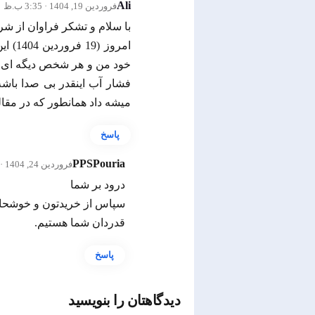
Ali
فروردین 19, 1404 · 3:35 ب.ظ
با سلام و تشکر فراوان از ش
امرو
خود من و هر شخص دیگه ای با
میشه داد همانطور که در مق
پاسخ
PPSPouria
فروردین 24, 1404 · 5:03 ب.ظ
درود بر شما
سپاس از خریدتون و خوشحال 
قدردان شما هستیم.
پاسخ
دیدگاهتان را بنویسید