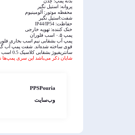
بدنه پمپ: چدن
پروانه: استیل نگیر
محفظه موتور: آلومینیوم
شفت:استیل نگیر
حفاظت: IP44/IP54
خنک کننده: تهویه خارجی
پمپ ۰.۵ اسب فلوران
پمپ‌ آب بشقابی نیم اسب بخاری فلو
قوی ساخته شده‌اند.
شفت پمپ آب گریز از مرکز با م
سانتریفیوژ بشقابی کلاسیک 0.5 اسب بخار که به سیم‌پیچ‌های 100% مسی مجهز شده‌اند، قطعاً از هم کلاسی دارند.
شایان ذکر می‌باشد این سری پمپ‌ها نیز همانند دیگر پ
PPSPouria
وب‌سایت