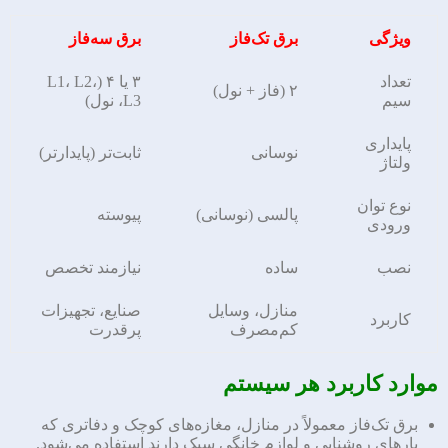
ویژگی
برق تک‌فاز
برق سه‌فاز
تعداد
۳ یا ۴ (L1، L2،
۲ (فاز + نول)
سیم
L3، نول)
پایداری
نوسانی
ثابت‌تر (پایدارتر)
ولتاژ
نوع توان
پالسی (نوسانی)
پیوسته
ورودی
نصب
ساده
نیازمند تخصص
منازل، وسایل
صنایع، تجهیزات
کاربرد
کم‌مصرف
پرقدرت
موارد کاربرد هر سیستم
برق تک‌فاز معمولاً در منازل، مغازه‌های کوچک و دفاتری که
بارهای روشنایی و لوازم خانگی سبک دارند استفاده می‌شود.