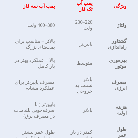
پمپ آب
ویژگی
پمپ آب سه فاز
تک فاز
220–230
ولتاژ
380–400 ولت
ولت
گشتاور
بالاتر – مناسب برای
پایین‌تر
راه‌اندازی
پمپ‌های بزرگ
بهره‌وری
بالا – عملکرد بهتر در
متوسط
موتور
بار کامل
بالاتر
مصرف
مصرف پایین‌تر برای
نسبت به
انرژی
عملکرد مشابه
خروجی
پایین‌تر ( با
هزینه
بالاتر
صرفه‌جویی بلندمدت
اولیه
در مصرف برق)
طول
کمتر در بار
طول عمر بیشتر
عمر
زیاد
به‌دلیل عملکرد نرم‌تر