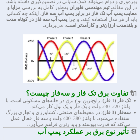
بهره‌وری و دوام می‌تواند کمک شایانی در تصمیم‌گیری داشته باشد.
در این مقاله،
تیم مهندسی فلوران
به‌طور کامل به بررسی
مزایا و
معایب پمپ آب تک فاز در برابر پمپ آب سه فاز
، اینکه چه کسانی
باید از هر مدل استفاده کنند، و چرا
پمپ آب سه فاز در کوتاه مدت
و بلندمدت ارزان‌تر و کارآمدتر است
، می‌پردازد.
🔌
تفاوت برق تک فاز و سه‌فاز چیست؟
تک فاز (1 فاز)
: رایج‌ترین نوع برق در خانه‌های مسکونی است. با
ولتاژ 220–230 ولت و یک فاز و یک نول کار می‌کند.
سه‌فاز (3 فاز)
: در محیط‌های صنعتی، کشاورزی و تجاری بزرگ
استفاده می‌شود. با ولتاژ 380–400 ولت و سه فاز فعال عمل
می‌کند که قدرت پیوسته و پایدار‌تری فراهم می‌آورد.
⚙️
تأثیر نوع برق بر عملکرد پمپ آب