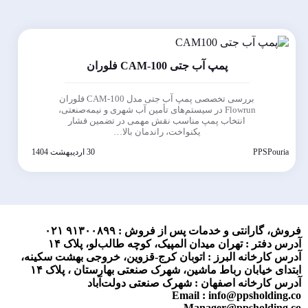
پمپ آب جتی CAM-100 فلوران
بررسی تخصصی پمپ آب جتی مدل CAM-100 فلوران
Flowrun در سیستم‌های تأمین آب شهری و نیمه‌صنعتی،
انتخاب پمپ مناسب نقش مهمی در تضمین فشار
یکنواخت، راندمان بالا…
PPSPouria
30 اردیبهشت 1404
فروش، گارانتی و خدمات پس از فروش :
۹۱۳۰۰۸۹۹ ۰۲۱
آدرس دفتر : تهران میدان المپیک، کوچه طالب‌لو، پلاک ۱۴
آدرس کارخانه البرز : اتوبان کرج-قزوین، خروجی بهشت سکینه،
ابتدای خیابان رباط ماشین، شهرک صنعتی بهارستان ، پلاک ۱۴
آدرس کارخانه اصفهان : شهرک صنعتی دولت‌آباد
Email : info@ppsholding.co
Manager@ppsholding.co