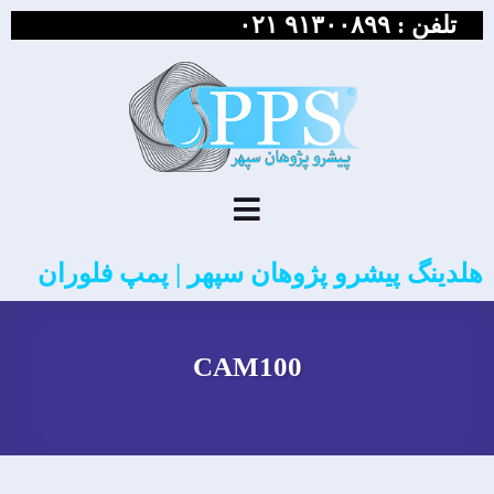
تلفن :
۹۱۳۰۰۸۹۹ ۰۲۱
هلدینگ پیشرو پژوهان سپهر | پمپ فلوران
CAM100