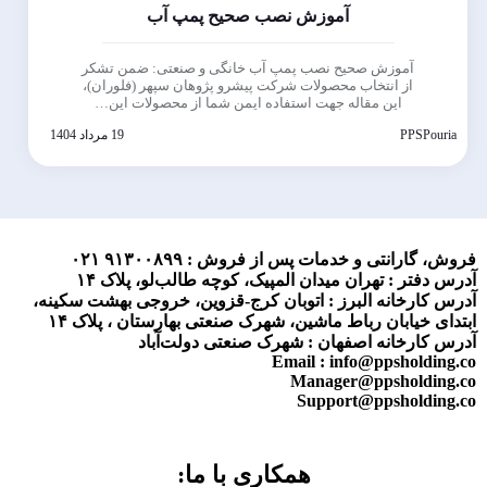
آموزش نصب صحیح پمپ آب
آموزش صحیح نصب پمپ آب خانگی و صنعتی: ضمن تشکر
از انتخاب محصولات شرکت پیشرو پژوهان سپهر (فلوران)،
این مقاله جهت استفاده ایمن شما از محصولات این…
PPSPouria
19 مرداد 1404
فروش، گارانتی و خدمات پس از فروش :
۹۱۳۰۰۸۹۹ ۰۲۱
آدرس دفتر : تهران میدان المپیک، کوچه طالب‌لو، پلاک ۱۴
آدرس کارخانه البرز : اتوبان کرج-قزوین، خروجی بهشت سکینه،
ابتدای خیابان رباط ماشین، شهرک صنعتی بهارستان ، پلاک ۱۴
آدرس کارخانه اصفهان : شهرک صنعتی دولت‌آباد
Email : info@ppsholding.co
Manager@ppsholding.co
Support@ppsholding.co
همکاری با ما: