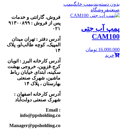
بدون دسته‌بندی
پمپ خانگی
پمپ
صنعتی
فروشگاه
فروش، گارانتی و خدمات
پس از فروش :
۹۱۳۰۰۸۹۹
پمپ آب جتی
۰۲۱
CAM100
آدرس دفتر : تهران میدان
المپیک، کوچه طالب‌لو، پلاک
16.000.000
تومان
۱۴
خرید
آدرس کارخانه البرز : اتوبان
کرج-قزوین، خروجی بهشت
سکینه، ابتدای خیابان رباط
ماشین، شهرک صنعتی
بهارستان ، پلاک ۱۴
آدرس کارخانه اصفهان :
شهرک صنعتی دولت‌آباد
Email :
info@ppsholding.co
Manager@ppsholding.co