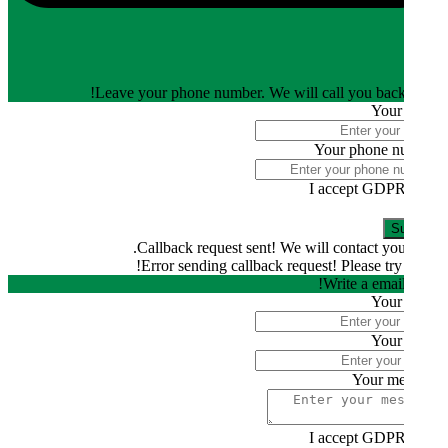
Leave your phone number. We will call you back
Your
Your phone n
I accept GDPR
S
Callback request sent! We will contact you
Error sending callback request! Please try 
Write a email
Your
Your
Your me
I accept GDPR