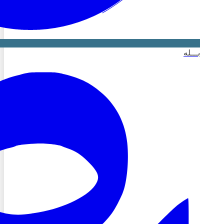
بـــله