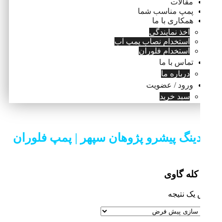
مقالات
پمپ مناسب شما
همکاری با ما
اخذ نمایندگی
استخدام نصاب پمپ آب
استخدام فلوران
تماس با ما
درباره ما
ورود / عضویت
سبد خرید
ینگ پیشرو پژوهان سپهر | پمپ فلوران
کله گاوی
 یک نتیجه